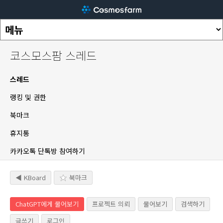
코스모스팜 스레드
스레드
랭킹 및 권한
북마크
휴지통
카카오톡 단톡방 참여하기
◀ KBoard
북마크
ChatGPT에게 물어보기
프로젝트 의뢰
물어보기
검색하기
글쓰기
로그인