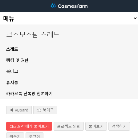
코스모스팜 스레드
스레드
랭킹 및 권한
북마크
휴지통
카카오톡 단톡방 참여하기
◀ KBoard
북마크
ChatGPT에게 물어보기
프로젝트 의뢰
물어보기
검색하기
글쓰기
로그인