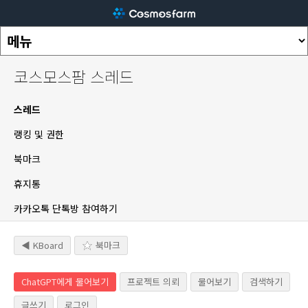
코스모스팜 스레드
스레드
랭킹 및 권한
북마크
휴지통
카카오톡 단톡방 참여하기
◀ KBoard
북마크
ChatGPT에게 물어보기
프로젝트 의뢰
물어보기
검색하기
글쓰기
로그인