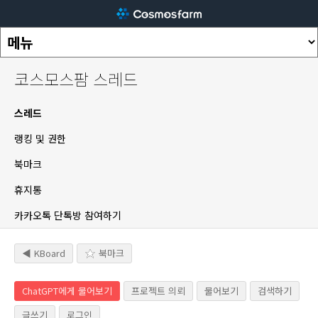
코스모스팜 스레드
스레드
랭킹 및 권한
북마크
휴지통
카카오톡 단톡방 참여하기
◀ KBoard
북마크
ChatGPT에게 물어보기
프로젝트 의뢰
물어보기
검색하기
글쓰기
로그인