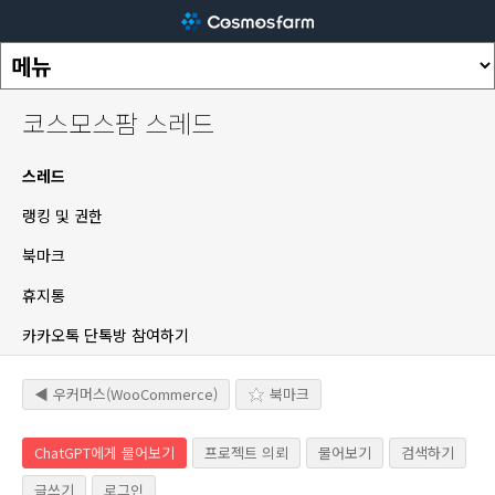
코스모스팜 스레드
스레드
랭킹 및 권한
북마크
휴지통
카카오톡 단톡방 참여하기
◀ 우커머스(WooCommerce)
북마크
ChatGPT에게 물어보기
프로젝트 의뢰
물어보기
검색하기
글쓰기
로그인