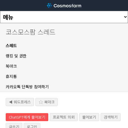
코스모스팜 스레드
스레드
랭킹 및 권한
북마크
휴지통
카카오톡 단톡방 참여하기
◀ 워드프레스
북마크
ChatGPT에게 물어보기
프로젝트 의뢰
물어보기
검색하기
글쓰기
로그인