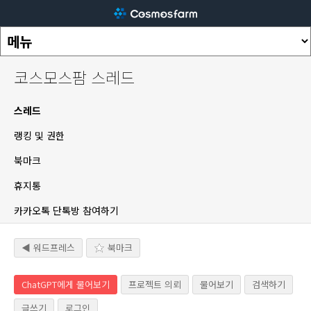
코스모스팜 스레드
스레드
랭킹 및 권한
북마크
휴지통
카카오톡 단톡방 참여하기
◀ 워드프레스
북마크
ChatGPT에게 물어보기
프로젝트 의뢰
물어보기
검색하기
글쓰기
로그인