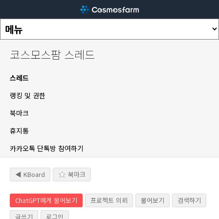
코스모스팜 스레드
스레드
랭킹 및 권한
북마크
휴지통
카카오톡 단톡방 참여하기
◀ KBoard
북마크
ChatGPT에게 물어보기
프로젝트 의뢰
물어보기
검색하기
글쓰기
로그인