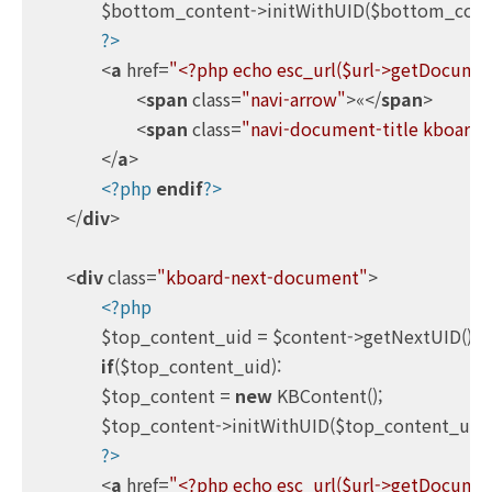
		$bottom_content->initWithUID($bottom_content_uid);

?>
<
a
href
=
"<?php echo esc_url($url->getDocum
<
span
class
=
"navi-arrow"
>
«
</
span
>
<
span
class
=
"navi-document-title kboard-d
</
a
>
<?php
endif
?>
</
div
>
<
div
class
=
"kboard-next-document"
>
<?php
		$top_content_uid = $content->getNextUID();

if
($top_content_uid):

		$top_content = 
new
 KBContent();

		$top_content->initWithUID($top_content_uid);

?>
<
a
href
=
"<?php echo esc_url($url->getDocume