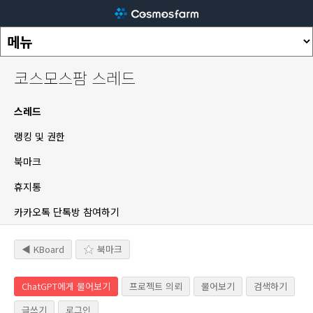
코스모스팜 스레드
스레드
랭킹 및 권한
북마크
휴지통
카카오톡 단톡방 참여하기
◀ KBoard
북마크
ChatGPT에게 물어보기
프로젝트 의뢰
물어보기
검색하기
글쓰기
로그인