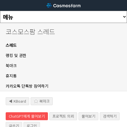
코스모스팜 스레드
스레드
랭킹 및 권한
북마크
휴지통
카카오톡 단톡방 참여하기
◀ KBoard
북마크
ChatGPT에게 물어보기
프로젝트 의뢰
물어보기
검색하기
글쓰기
로그인