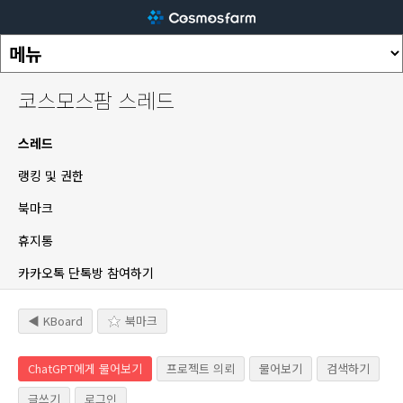
코스모스팜 스레드
스레드
랭킹 및 권한
북마크
휴지통
카카오톡 단톡방 참여하기
◀ KBoard
북마크
ChatGPT에게 물어보기
프로젝트 의뢰
물어보기
검색하기
글쓰기
로그인