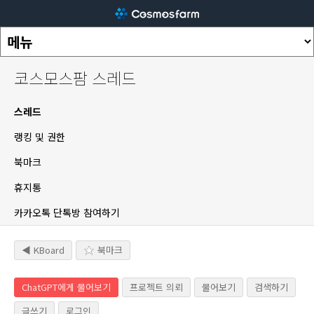
코스모스팜 스레드
스레드
랭킹 및 권한
북마크
휴지통
카카오톡 단톡방 참여하기
◀ KBoard
북마크
ChatGPT에게 물어보기
프로젝트 의뢰
물어보기
검색하기
글쓰기
로그인