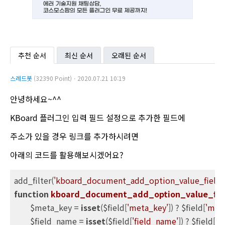
추천 순서
최신 순서
오래된 순서
스레드봇
(32390 Point)ㆍ2020.07.21 10:19
안녕하세요~^^
KBoard 플러그인 입력 필드 설정으로 추가한 필드에
주소가 있을 경우 링크를 추가하시려면
아래의 코드를 활용해보시겠어요?
add_filter(
'kboard_document_add_option_value_field_
function
kboard_document_add_option_value_fie
	$meta_key = 
isset
($field[
'meta_key'
]) ? $field[
'met
	$field_name = 
isset
($field[
'field_name'
]) ? $field[
'f