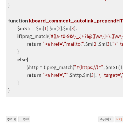
}

function
kboard_comment_autolink_prependHTTP
	$mStr = $m[
1
].$m[
2
].$m[
3
];

if
(preg_match(
'#([a-z0-9&\-_.]+?)@([\w\-]+\.([\w\-\.]
return
"<a href=\"mailto:"
.$m[
2
].$m[
3
].
"\" tar
	}

else
{

		$http = (!preg_match(
"#(https://)#"
, $mStr)) ? 
'
return
"<a href=\""
.$http.$m[
3
].
"\" target=\"_
	}

} 
추천 0
비추천
수정하기
삭제