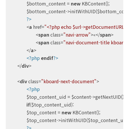
		$bottom_content = 
new
 KBContent();

		$bottom_content->initWithUID($bottom_content_uid);

?>
<
a
href
=
"<?php echo $url->getDocumentURLW
<
span
class
=
"navi-arrow"
>
«
</
span
>
<
span
class
=
"navi-document-title kboard-p
</
a
>
<?php
endif
?>
</
div
>
<
div
class
=
"kboard-next-document"
>
<?php
		$top_content_uid = $content->getNextUID();

if
($top_content_uid):

		$top_content = 
new
 KBContent();

		$top_content->initWithUID($top_content_uid);

?>