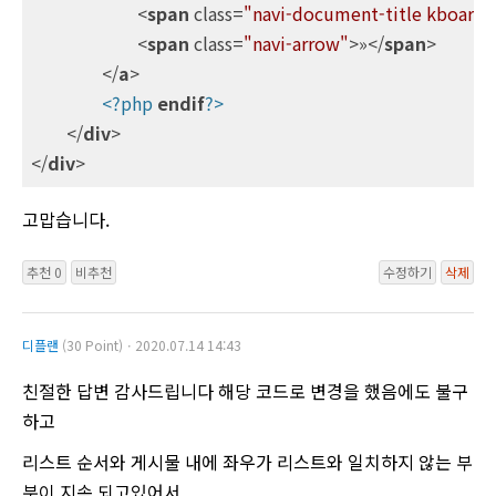
<
span
class
=
"navi-document-title kboard-p
<
span
class
=
"navi-arrow"
>
»
</
span
>
</
a
>
<?php
endif
?>
</
div
>
</
div
>
고맙습니다.
추천 0
비추천
수정하기
삭제
디플랜
(30 Point)ㆍ2020.07.14 14:43
친절한 답변 감사드립니다 해당 코드로 변경을 했음에도 불구
하고
리스트 순서와 게시물 내에 좌우가 리스트와 일치하지 않는 부
분이 지속 되고있어서