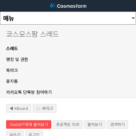
코스모스팜 스레드
스레드
랭킹 및 권한
북마크
휴지통
카카오톡 단톡방 참여하기
◀ KBoard
북마크
ChatGPT에게 물어보기
프로젝트 의뢰
물어보기
검색하기
글쓰기
로그인