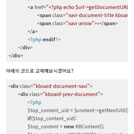
<
a
href
=
"<?php echo $url->getDocumentURLWi
<
span
class
=
"navi-document-title kboard-p
<
span
class
=
"navi-arrow"
>
»
</
span
>
</
a
>
<?php
endif
?>
</
div
>
</
div
>
아래의 코드로 교체해보시겠어요?
<
div
class
=
"kboard-document-navi"
>
<
div
class
=
"kboard-prev-document"
>
<?php
		$top_content_uid = $content->getNextUID();

if
($top_content_uid):

		$top_content = 
new
 KBContent();
