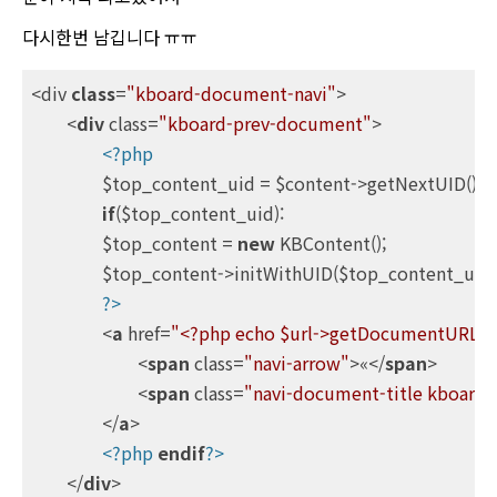
다시한번 남깁니다 ㅠㅠ
<div 
class
=
"kboard-document-navi"
>

<
div
class
=
"kboard-prev-document"
>
<?php
		$top_content_uid = $content->getNextUID();

if
($top_content_uid):

		$top_content = 
new
 KBContent();

		$top_content->initWithUID($top_content_uid);

?>
<
a
href
=
"<?php echo $url->getDocumentURLWi
<
span
class
=
"navi-arrow"
>
«
</
span
>
<
span
class
=
"navi-document-title kboard-p
</
a
>
<?php
endif
?>
</
div
>