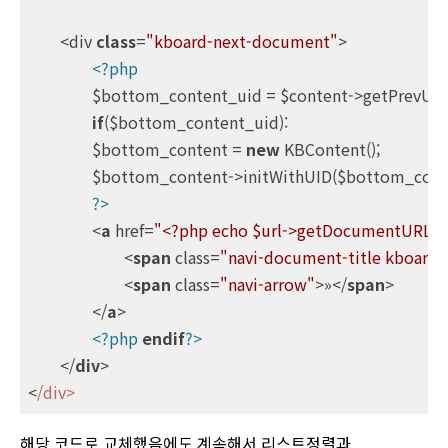
	<div 
class
=
"kboard-next-document"
>

<?php
		$bottom_content_uid = $content->getPrevUID();

if
($bottom_content_uid):

		$bottom_content = 
new
 KBContent();

		$bottom_content->initWithUID($bottom_content_uid);

?>
<
a
href
=
"<?php echo $url->getDocumentURLW
<
span
class
=
"navi-document-title kboard-p
<
span
class
=
"navi-arrow"
>
»
</
span
>
</
a
>
<?php
endif
?>
</
div
>
<
/div>
해당 코드로 교체했음에도 계속해서 리스트정렬과