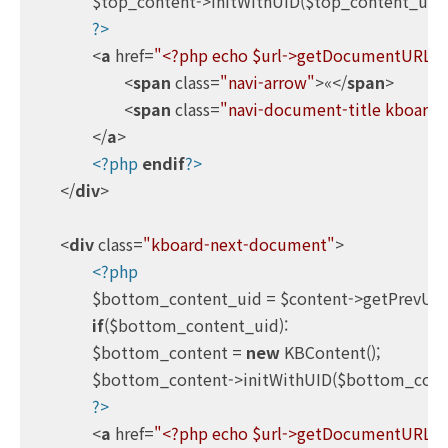
		$top_content->initWithUID($top_content_uid);

?>
<
a
href
=
"<?php echo $url->getDocumentURLWi
<
span
class
=
"navi-arrow"
>
«
</
span
>
<
span
class
=
"navi-document-title kboard-p
</
a
>
<?php
endif
?>
</
div
>
<
div
class
=
"kboard-next-document"
>
<?php
		$bottom_content_uid = $content->getPrevUID();

if
($bottom_content_uid):

		$bottom_content = 
new
 KBContent();

		$bottom_content->initWithUID($bottom_content_uid);

?>
<
a
href
=
"<?php echo $url->getDocumentURLW