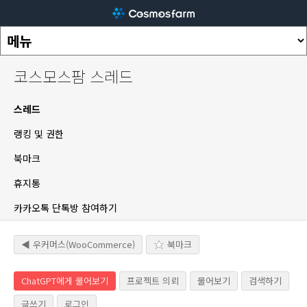
코스모스팜 스레드
스레드
랭킹 및 권한
북마크
휴지통
카카오톡 단톡방 참여하기
◀ 우커머스(WooCommerce)
북마크
ChatGPT에게 물어보기
프로젝트 의뢰
물어보기
검색하기
글쓰기
로그인