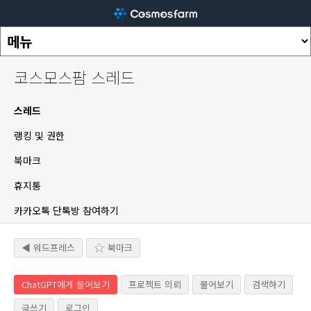
코스모스팜 스레드
스레드
랭킹 및 권한
북마크
휴지통
카카오톡 단톡방 참여하기
◀ 워드프레스
북마크
ChatGPT에게 물어보기
프로젝트 의뢰
물어보기
검색하기
글쓰기
로그인