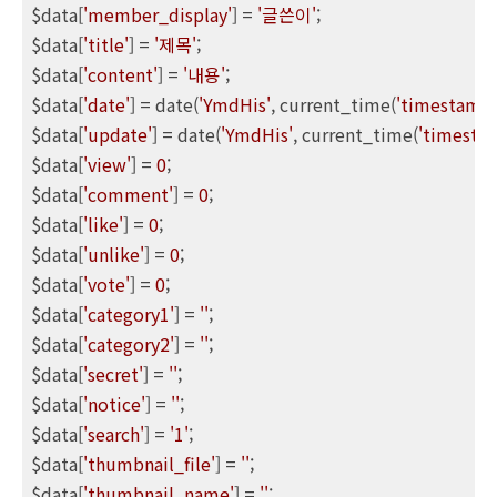
$data[
'member_display'
] = 
'글쓴이'
;

$data[
'title'
] = 
'제목'
;

$data[
'content'
] = 
'내용'
;

$data[
'date'
] = date(
'YmdHis'
, current_time(
'timestamp'
$data[
'update'
] = date(
'YmdHis'
, current_time(
'timesta
$data[
'view'
] = 
0
;

$data[
'comment'
] = 
0
;

$data[
'like'
] = 
0
;

$data[
'unlike'
] = 
0
;

$data[
'vote'
] = 
0
;

$data[
'category1'
] = 
''
;

$data[
'category2'
] = 
''
;

$data[
'secret'
] = 
''
;

$data[
'notice'
] = 
''
;

$data[
'search'
] = 
'1'
;

$data[
'thumbnail_file'
] = 
''
;

$data[
'thumbnail_name'
] = 
''
;
