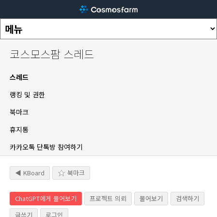
코스모스팜 스레드
스레드
랭킹 및 권한
북마크
휴지통
카카오톡 단톡방 참여하기
◀ KBoard
북마크
ChatGPT에게 물어보기
프로젝트 의뢰
물어보기
검색하기
글쓰기
로그인