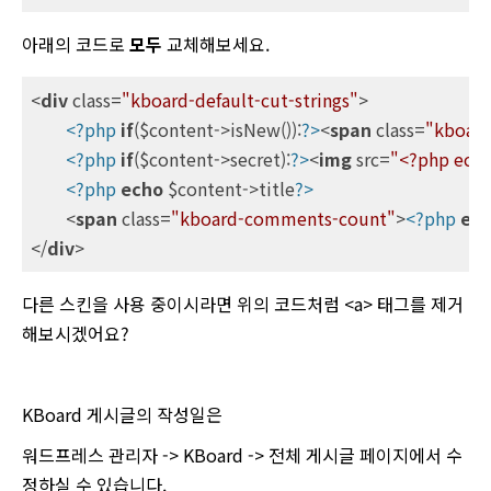
아래의 코드로
모두
교체해보세요.
<
div
class
=
"kboard-default-cut-strings"
>
<?php
if
($content->isNew()):
?>
<
span
class
=
"kboard
<?php
if
($content->secret):
?>
<
img
src
=
"<?php echo
<?php
echo
 $content->title
?>
<
span
class
=
"kboard-comments-count"
>
<?php
ec
</
div
>
다른 스킨을 사용 중이시라면 위의 코드처럼 <a> 태그를 제거
해보시겠어요?
KBoard 게시글의 작성일은
워드프레스 관리자 -> KBoard -> 전체 게시글 페이지에서 수
정하실 수 있습니다.