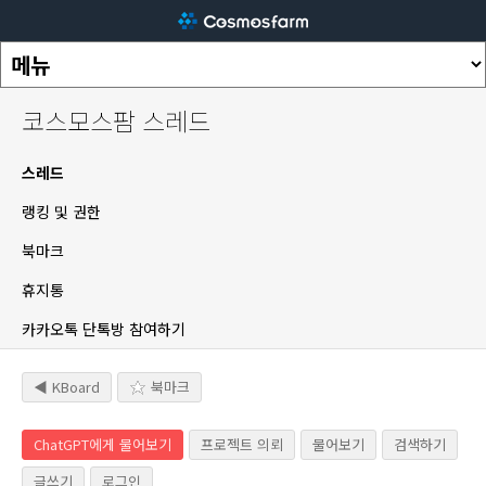
코스모스팜 스레드
스레드
랭킹 및 권한
북마크
휴지통
카카오톡 단톡방 참여하기
◀ KBoard
북마크
ChatGPT에게 물어보기
프로젝트 의뢰
물어보기
검색하기
글쓰기
로그인