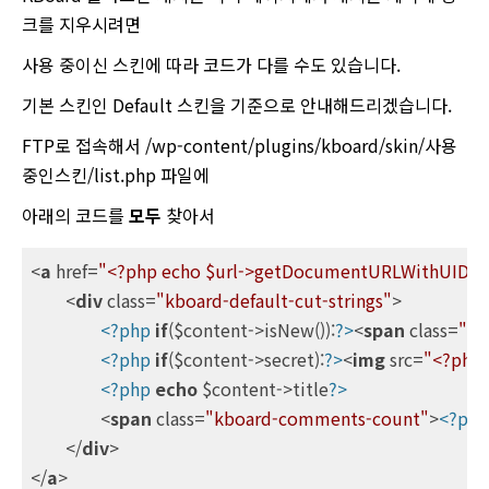
크를 지우시려면
사용 중이신 스킨에 따라 코드가 다를 수도 있습니다.
기본 스킨인 Default 스킨을 기준으로 안내해드리겠습니다.
FTP로 접속해서 /wp-content/plugins/kboard/skin/사용
중인스킨/list.php 파일에
아래의 코드를
모두
찾아서
<
a
href
=
"<?php echo $url->getDocumentURLWithUID($c
<
div
class
=
"kboard-default-cut-strings"
>
<?php
if
($content->isNew()):
?>
<
span
class
=
"kb
<?php
if
($content->secret):
?>
<
img
src
=
"<?php 
<?php
echo
 $content->title
?>
<
span
class
=
"kboard-comments-count"
>
<?php
</
div
>
</
a
>