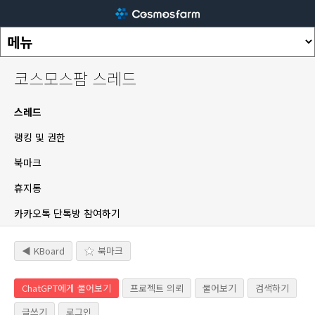
코스모스팜 스레드
스레드
랭킹 및 권한
북마크
휴지통
카카오톡 단톡방 참여하기
◀ KBoard
북마크
ChatGPT에게 물어보기
프로젝트 의뢰
물어보기
검색하기
글쓰기
로그인