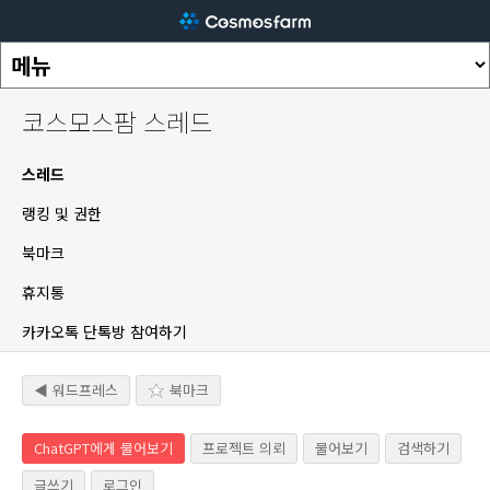
코스모스팜 스레드
스레드
랭킹 및 권한
북마크
휴지통
카카오톡 단톡방 참여하기
◀ 워드프레스
북마크
ChatGPT에게 물어보기
프로젝트 의뢰
물어보기
검색하기
글쓰기
로그인