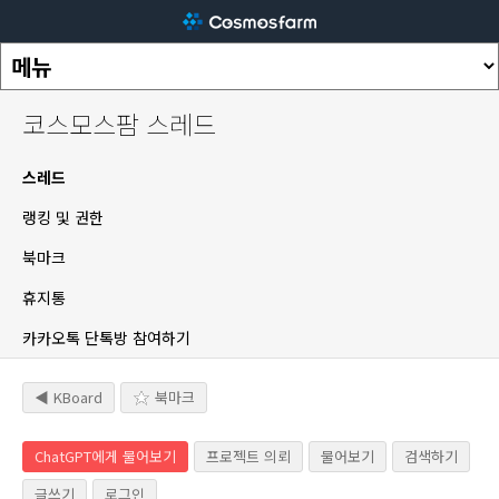
코스모스팜 스레드
스레드
랭킹 및 권한
북마크
휴지통
카카오톡 단톡방 참여하기
◀ KBoard
북마크
ChatGPT에게 물어보기
프로젝트 의뢰
물어보기
검색하기
글쓰기
로그인