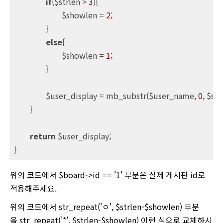
if
($strlen > 
3
){

			$showlen = 
2
;

		}

else
{

			$showlen = 
1
;

		}

		$user_display = mb_substr($user_name, 
0
, $sh
	}

return
 $user_display;

}
위의 코드에서 $board->id == '1' 부분은 실제 게시판 id로
적용해주세요.
위의 코드에서 str_repeat('ㅇ', $strlen-$showlen) 부분
을 str_repeat('*', $strlen-$showlen) 이런 식으로 교체하시