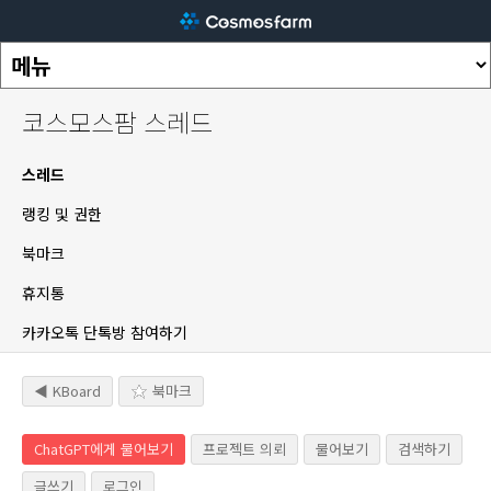
코스모스팜 스레드
스레드
랭킹 및 권한
북마크
휴지통
카카오톡 단톡방 참여하기
◀ KBoard
북마크
ChatGPT에게 물어보기
프로젝트 의뢰
물어보기
검색하기
글쓰기
로그인