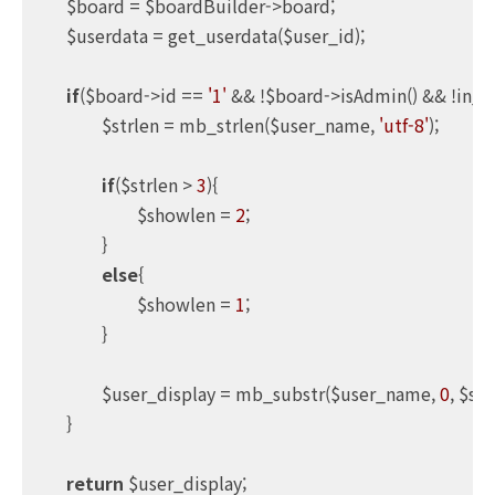
	$board = $boardBuilder->board;

	$userdata = get_userdata($user_id);

if
($board->id == 
'1'
 && !$board->isAdmin() && !in_ar
		$strlen = mb_strlen($user_name, 
'utf-8'
);

if
($strlen > 
3
){

			$showlen = 
2
;

		}

else
{

			$showlen = 
1
;

		}

		$user_display = mb_substr($user_name, 
0
, $sh
	}

return
 $user_display;
