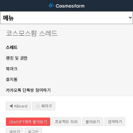
코스모스팜 스레드
스레드
랭킹 및 권한
북마크
휴지통
카카오톡 단톡방 참여하기
◀ KBoard
북마크
ChatGPT에게 물어보기
프로젝트 의뢰
물어보기
검색하기
글쓰기
로그인