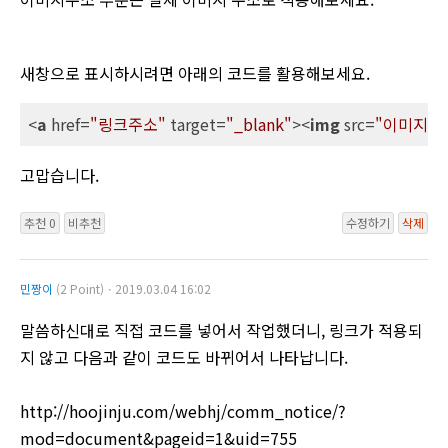
새창으로 표시하시려면 아래의 코드를 활용해보세요.
<
a
href
=
"링크주소"
target
=
"_blank"
>
<
img
src
=
"이미지주
고맙습니다.
추천 0
비추천
수정하기
삭제
민짱이
(2 Point)ㆍ2019.03.04 16:02
말씀하신대로 직접 코드를 넣어서 작업했더니, 링크가 적용되
지 않고 다음과 같이 코드도 바뀌어서 나타납니다.
http://hoojinju.com/webhj/comm_notice/?
mod=document&pageid=1&uid=755