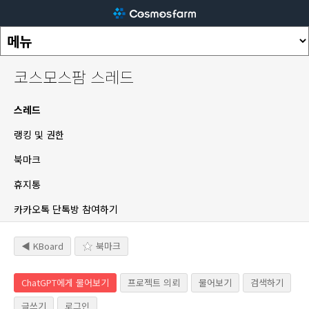
코스모스팜 스레드
스레드
랭킹 및 권한
북마크
휴지통
카카오톡 단톡방 참여하기
◀ KBoard
북마크
ChatGPT에게 물어보기
프로젝트 의뢰
물어보기
검색하기
글쓰기
로그인