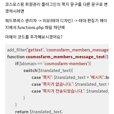
코스모스팜 회원관리 플러그인의 쪽지 문구를 다른 문구로 변
경하시려면
워드프레스 관리자 -> 외모(테마 디자인) -> 테마 편집기 페이
지에서 functions.php 파일 하단에
아래의 코드를 추가해보시겠어요?
add_filter(
'gettext'
, 
'cosmosfarm_members_message_te
function
cosmosfarm_members_message_text
($tr
if
($domain == 
'cosmosfarm-members'
){

switch
($translated_text){

case
'쪽지'
: $translated_text = 
'메시지'
; 
bre
case
'쪽지가 없습니다.'
: $translated_text = 
case
'쪽지가 전송되었습니다.'
: $translated_te
		}

	}

return
 $translated_text;
