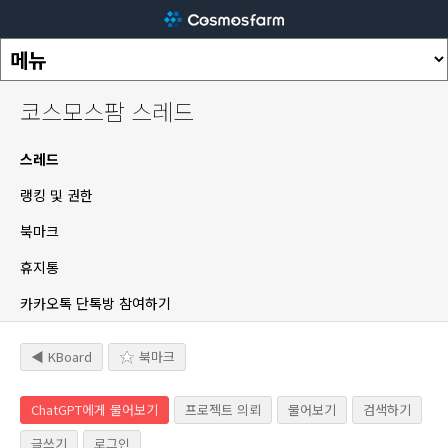
코스모스팜 스레드
스레드
랭킹 및 권한
북마크
휴지통
카카오톡 단톡방 참여하기
◀ KBoard
북마크
ChatGPT에게 물어보기
프로젝트 의뢰
물어보기
검색하기
글쓰기
로그인