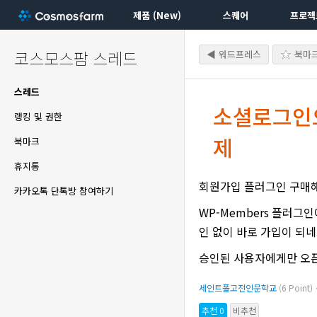
제품 (New)
스퀘어
프로젝
코스모스팜 스레드
◀ 워드프레스
북마
스레드
소셜로그인으
랭킹 및 권한
제
북마크
휴지통
회원가입 플러그인 구매해
카카오톡 단톡방 참여하기
WP-Members 플러그
인 없이 바로 가입이 되네
승인된 사용자에게만 오픈
세인트폴고전인문학교
(6 Point
추천 0
비추천