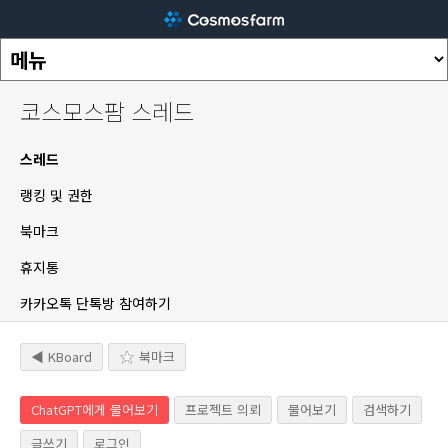
코스모스팜 스레드
스레드
랭킹 및 권한
북마크
휴지통
카카오톡 단톡방 참여하기
◀ KBoard
북마크
ChatGPT에게 물어보기
프로젝트 의뢰
물어보기
검색하기
글쓰기
로그인