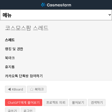
코스모스팜 스레드
스레드
랭킹 및 권한
북마크
휴지통
카카오톡 단톡방 참여하기
◀ KBoard
북마크
ChatGPT에게 물어보기
프로젝트 의뢰
물어보기
검색하기
글쓰기
로그인