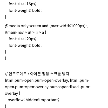
font-size: 16px;
font-weight: bold;
}
@media only screen and (max-width:1000px) {
#main-nav > ul > li > a {
font-size: 20px;
font-weight: bold;
}
}
// 안드로이드 / 아이폰 팝업 스크롤 방지
html.pum-open.pum-open-overlay, html.pum-
open.pum-open-overlay.pum-open-fixed .pum-
overlay {
overflow: hidden!important;
}