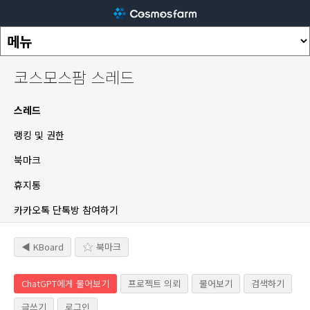
코스모스팜 스레드
스레드
랭킹 및 권한
북마크
휴지통
카카오톡 단톡방 참여하기
◀ KBoard
북마크
ChatGPT에게 물어보기
프로젝트 의뢰
물어보기
검색하기
글쓰기
로그인