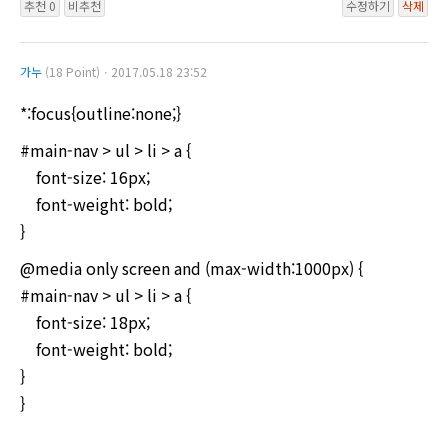
추천 0
비추천
수정하기
삭제
가누
(18 Point)ㆍ2017.05.18 23:52
*:focus{outline:none;}
#main-nav > ul > li > a {
font-size: 16px;
font-weight: bold;
}
@media only screen and (max-width:1000px) {
#main-nav > ul > li > a {
font-size: 18px;
font-weight: bold;
}
}