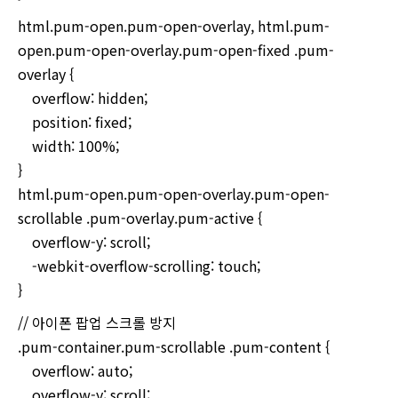
html.pum-open.pum-open-overlay, html.pum-
open.pum-open-overlay.pum-open-fixed .pum-
overlay {
overflow: hidden;
position: fixed;
width: 100%;
}
html.pum-open.pum-open-overlay.pum-open-
scrollable .pum-overlay.pum-active {
overflow-y: scroll;
-webkit-overflow-scrolling: touch;
}
// 아이폰 팝업 스크롤 방지
.pum-container.pum-scrollable .pum-content {
overflow: auto;
overflow-y: scroll;