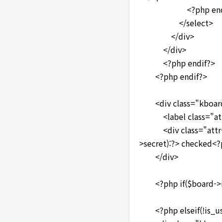
<?php endwh
</select>
</div>
</div>
<?php endif?>
<?php endif?>
<div class="kboard
<label class="attr-n
<div class="attr-va
>secret):?> checked<?
</div>
<?php if($board->is
<?php elseif(!is_use