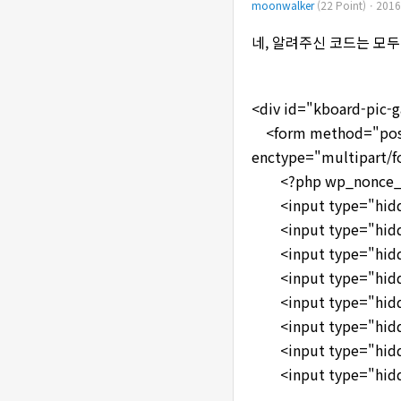
moonwalker
(22 Point)ㆍ2016
네, 알려주신 코드는 모
<div id="kboard-pic-g
<form method="post"
enctype="multipart/f
<?php wp_nonce_field
<input type="hidde
<input type="hidde
<input type="hidden
<input type="hidden
<input type="hidden
<input type="hidde
<input type="hidde
<input type="hidden