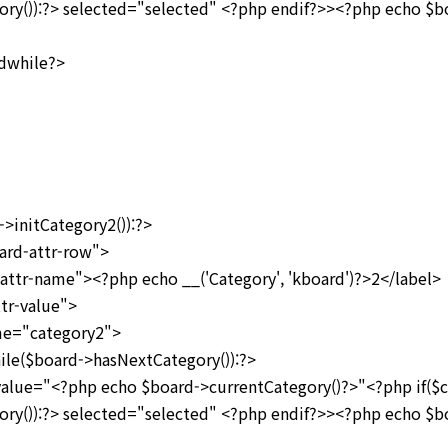
ry()):?> selected="selected" <?php endif?>><?php echo $b
ile?>
nitCategory2()):?>
d-attr-row">
name"><?php echo __('Category', 'kboard')?>2</label>
-value">
category2">
rd->hasNextCategory()):?>
hp echo $board->currentCategory()?>"<?php if($con
ry()):?> selected="selected" <?php endif?>><?php echo $b