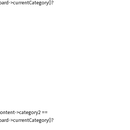
oard->currentCategory()?
tent->category2 ==
oard->currentCategory()?