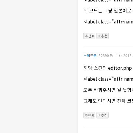
위 코드는 그냥 일본어로
<label class="attr-
추천 0
비추천
스레드봇
(32390 Point)ㆍ2016.
해당 스킨의 editor.ph
<label class="attr
모두 바꿔주시면 될 듯합
그래도 안되시면 전체 
추천 0
비추천