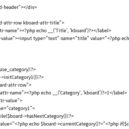
-header"></div>
ttr-row kboard-attr-title">
ame"><?php echo __('Title', 'kboard')?></label>
lue"><input type="text" name="title" value="<?php echo
se_category):?>
nitCategory1()):?>
d-attr-row">
name"><?php echo __('Category', 'kboard')?>1</label>
-value">
category1">
rd->hasNextCategory()):?>
hp echo $board->currentCategory()?>"<?php if($con