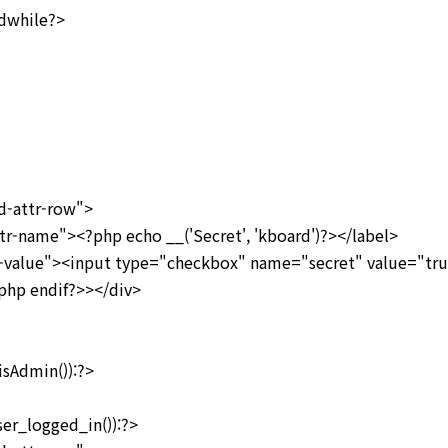
ile?>
-attr-row">
ame"><?php echo __('Secret', 'kboard')?></label>
lue"><input type="checkbox" name="secret" value="true
php endif?>></div>
Admin()):?>
r_logged_in()):?>