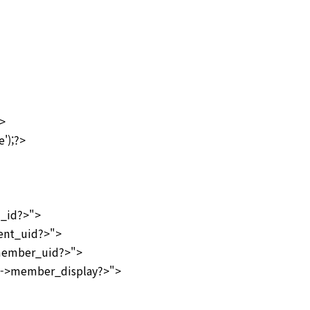
"
>
');?>
_id?>">
ent_uid?>">
member_uid?>">
->member_display?>">