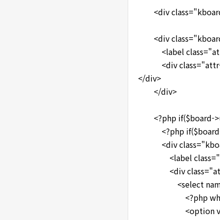
<div class="kboard
<div class="kboard-a
<label class="attr-n
<div class="attr-va
</div>
</div>
<?php if($board->u
<?php if($board->i
<div class="kboar
<label class="attr-
<div class="attr
<select name="
<?php while($boa
<option value="<?p