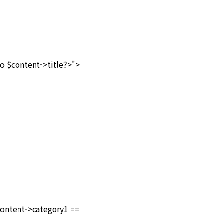
 $content->title?>">
tent->category1 ==