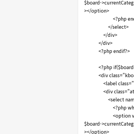
$board->currentCatego
></option>
<?php endwh
</select>
</div>
</div>
<?php endif?>
<?php if($board->i
<div class="kboar
<label class="attr-
<div class="attr
<select name="
<?php while($boa
<option value="<?p
$board->currentCatego
></option>