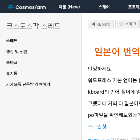
제품 (New)
스퀘어
프로젝
코스모스팜 스레드
◀ KBoard
북마크
스레드
일본어 번역
랭킹 및 권한
북마크
안녕하세요.
휴지통
워드프레스 기본 언어는 
카카오톡 단톡방 참여하기
kboard의 언어 폴더에
그랬더니 거의 다 일본어
po파일을 확인해보았는데 목
스크린샷
moonwalker
(22 Point)ㆍ201