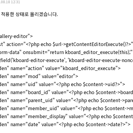
.08.18 12:31
두 적용한 상태로 올리겠습니다.
allery-editor">
 action="<?php echo $url->getContentEditorExecute()?>
orm-data" onsubmit="return kboard_editor_execute(this);"
('kboard-editor-execute', 'kboard-editor-execute-nonce
n" name="action" value="kboard_editor_execute">
n" name="mod" value="editor">
" name="uid" value="<?php echo $content->uid?>">
" name="board_id" value="<?php echo $content->board
" name="parent_uid" value="<?php echo $content->par
n" name="member_uid" value="<?php echo $content->
n" name="member_display" value="<?php echo $content
" name="date" value="<?php echo $content->date?>">