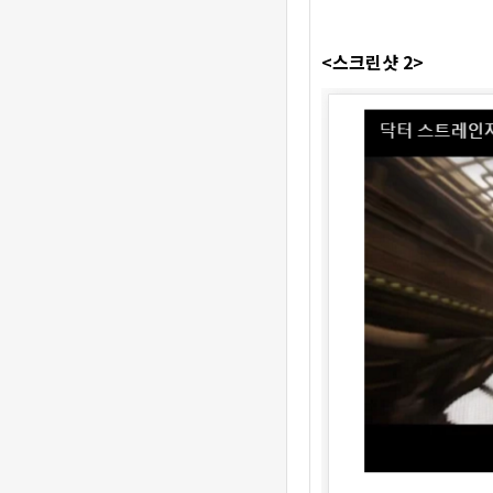
<스크린샷 2>