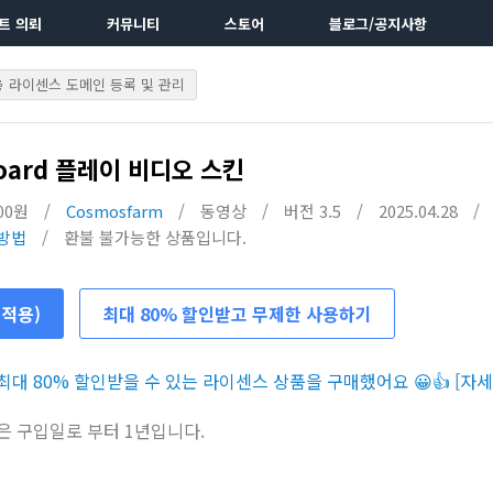
트 의뢰
커뮤니티
스토어
블로그/공지사항
라이센스 도메인 등록 및 관리
oard 플레이 비디오 스킨
000원
/
Cosmosfarm
/
동영상
/
버전 3.5
/
2025.04.28
/
방법
/
환불 불가능한 상품입니다.
 적용)
최대 80% 할인받고 무제한 사용하기
대 80% 할인받을 수 있는 라이센스 상품을 구매했어요 😀👍 [자세
은 구입일로 부터 1년입니다.