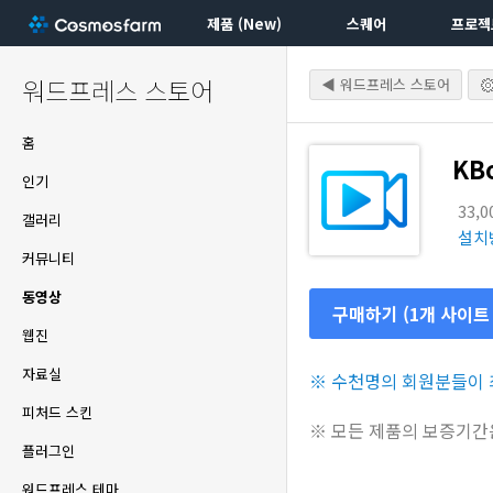
제품 (New)
스퀘어
프로젝
워드프레스 스토어
◀ 워드프레스 스토어
홈
KB
인기
33,
갤러리
설치
커뮤니티
동영상
구매하기 (1개 사이트
웹진
자료실
※ 수천명의 회원분들이 최
피처드 스킨
※ 모든 제품의 보증기간
플러그인
워드프레스 테마