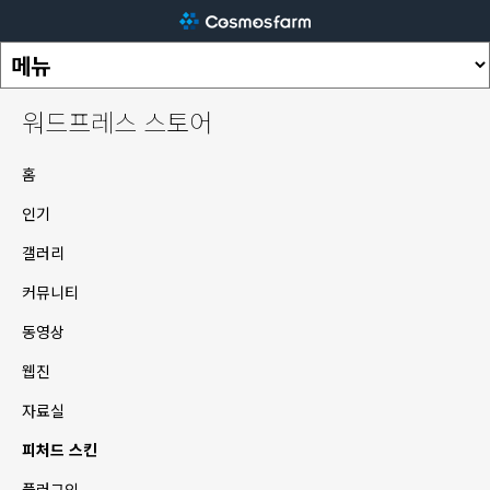
워드프레스 스토어
홈
인기
갤러리
커뮤니티
동영상
웹진
자료실
피처드 스킨
플러그인