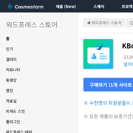
제품 (New)
스퀘어
프로젝
워드프레스 스토어
◀ 워드프레스 스토어
홈
KB
인기
33,
갤러리
설치
커뮤니티
동영상
구매하기 (1개 사이트
웹진
자료실
※ 수천명의 회원분들이 최
피처드 스킨
※ 모든 제품의 보증기간
플러그인
워드프레스 테마