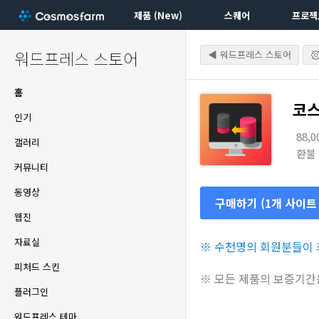
제품 (New)
스퀘어
프로젝
워드프레스 스토어
◀ 워드프레스 스토어
홈
코
인기
88,
갤러리
환불
커뮤니티
동영상
구매하기 (1개 사이트
웹진
자료실
※ 수천명의 회원분들이 최
피처드 스킨
※ 모든 제품의 보증기간
플러그인
워드프레스 테마