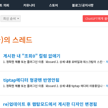
트 의뢰
커뮤니티
스토어
블로그/공지사항
최신 순서
ChatGPT에게 
)의 스레드
게시판 내 "조회0" 컬럼 없애기
1. 정확한 제품 또는 플러그인 이름 kboard 2. 상세 내용 모바일과 데스크탑의 스킨 설정이 업데이트 때 (데스크탑만 업데이트)되서 다릅니다. /* KBoard 추천 컬럼 숨기기 */ .kboard-list-vote{ display:none !important; } 이걸 CSS추가 하니, 데스크탑에서는 게시판에 추천0 컬럼이 사라졌는데, 모바일은 여전히 남아있습니다. 모바일, 태블릿도 다 추천컬럼
제
tiptap에디터 형광펜 반영안됨
1. 정확한 제품 또는 플러그인 이름 kboard 2. 상세 내용 tiptap 에디터 사용중입니다. 글 쓸때는 형광펜 색들이 보이는데, 글 저장하고 나서 publish 된거 보면, 색깔이 반영 안됩니다. 3. 확인 가능한 상세 페이지 주소 4. 수정한 코드 내역 (있다면)
제
re)업데이트 후 랩탑모드에서 게시판 디자인 변경됨