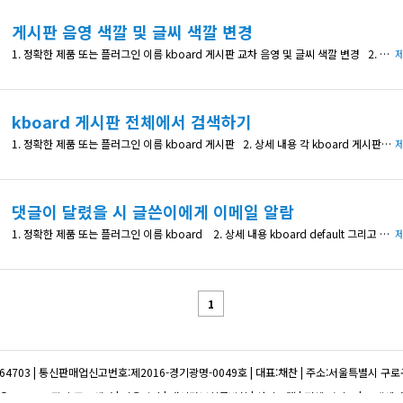
게시판 음영 색깔 및 글씨 색깔 변경
1. 정확한 제품 또는 플러그인 이름 kboard 게시판 교차 음영 및 글씨 색깔 변경 2. 상세 내용 옅은 회색과 흰색이 교차로 되어있는데, 옅은 회색을 아주 옅은 주황으로 바꾸고 싶어요. 3. 확인 가능한 상세 페이지 주소 https://hanintalks.com/%ed%94%84%eb%a6%ac%ed%86%a0%ed%81%ac/ 4. 수정한 코드 내역 (있다면)
제
kboard 게시판 전체에서 검색하기
1. 정확한 제품 또는 플러그인 이름 kboard 게시판 2. 상세 내용 각 kboard 게시판 밑에 키워드 검색할 수 있는 검색창이 있잖아요. 이런 검색창을 홈 메인 최근 포스팅 게시판 위에 넣고 싶은데, 가능한가요? 그래서 사용자가 검색창에 키워드를 검색하면, 만들어져있는 kboard 게시판 전체에서 키워드와 내용을 찾아내게 해주는 기능이요. 3. 확인 가능한 상세 페이지 주소 hanintalks.c
제
댓글이 달렸을 시 글쓴이에게 이메일 알람
1. 정확한 제품 또는 플러그인 이름 kboard 2. 상세 내용 kboard default 그리고 thumbnail 게시판에 글을 쓰고 나서, 그 글에 댓글이 달리면 글쓴이에게 이메일 알람이 오게하는 방법이 궁금해요 3. 확인 가능한 상세 페이지 주소 4. 수정한 코드 내역 (있다면)
제
1
64703
|
통신판매업신고번호:제2016-경기광명-0049호
|
대표:채찬
|
주소:서울특별시 구로구 
© 코스모스팜 소프트웨어
|
이용약관
|
개인정보취급방침
|
사이트맵
|
전체 서비스
|
고객센