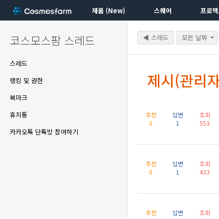
제품 (New)
스퀘어
프로젝
코스모스팜 스레드
◀ 스레드
모든 날짜
스레드
제시(관리자
랭킹 및 권한
북마크
휴지통
추천
답변
조회
0
1
553
카카오톡 단톡방 참여하기
추천
답변
조회
0
1
433
추천
답변
조회