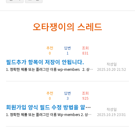
오타쟁이의 스레드
추천
답변
조회
0
1
831
필드추가 항목이 저장이 안됩니다.
작성일
1. 정확한 제품 또는 플러그인 이름 wp-members 2. 상세 내용 - 회원가입시 기존필드 + 필드추가 항목 까지 해서 모두 입력 후에 회원가입 버튼을 클릭하면 필드추가한 항목은 필수입니다. 라고 하면서 입력된 값이 없습니다. 예를 들어서 성별을 필드추가로 추가 ⇢ 회원가입 시 "남" 입력 ⇢ 회원가입 버튼 클릭 ⇢ 오류 발생 "성별은 필수 입력란입니다." 성별은 공란. 필드추가한 항목이 3개가 되
2025.10.20 21:52
추천
답변
조회
0
3
925
회원가입 양식 필드 수정 방법을 알고 싶습니다.
작성일
1. 정확한 제품 또는 플러그인 이름 Wp-members 2. 상세 내용 https://blog.naver.com/PostView.nhn?blogId=chan2rrj&logNo=221245839574 이 내용 중 에서 개별로 편집할 수 있는 필터인 wpmem_register_form_rows을 이용해서 자식테마의 functions.php에 아래 코드를 입력했습니다. add_filter('wpmem_regi
2025.10.19 23:01