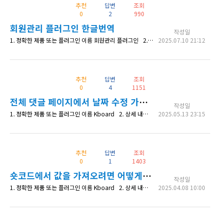
추천
답변
조회
0
2
990
회원관리 플러그인 한글번역
작성일
1. 정확한 제품 또는 플러그인 이름 회원관리 플러그인 2. 상세 내용 회원관리 플러그인 3.4 버젼을 사용중입니다. [cosmosfarm_members_account_links] 을 사용하면 영문으로 나오는 문제로 검색을 해보니 버젼업이 필요한듯한다. 정책이 변경되서인지 "모든 상품은 구입 후 1년 이내만 다운로드 또는 업데이트 가능합니다." 라고 하는데 4.4버젼을 사용하려면 재구매를 해야하는 걸까요?
2025.07.10 21:12
추천
답변
조회
0
4
1151
전체 댓글 페이지에서 날짜 수정 가능할까요?
작성일
1. 정확한 제품 또는 플러그인 이름 Kboard 2. 상세 내용 워드프레스 관리자 -> KBoard -> 전체 게시글 페이지에서 날짜를 수정하는 것처럼 워드프레스 관리자 -> KBoard -> 전체 댓글 페이지에서 날짜를 수정할 수 있을까요? 전체 게시글의 날짜와 댓글 페이지의 날짜의 방식이 다른가요? 3. 확인 가능한 상세 페이지 주소 4. 수정한 코드 내역 (있다면)
2025.05.13 23:15
추천
답변
조회
0
1
1403
숏코드에서 값을 가져오려면 어떻게 해야하나요?
작성일
1. 정확한 제품 또는 플러그인 이름 Kboard 2. 상세 내용 latest.php 의 .kboard-latest-container { height: 400px;} css코드를 넣었습니다. height: 400px 이 400px값을 [kboard_latest id="2" url="" rpp="15" container="220"] 숏코드의 container="220" 값에서 가져오고 싶습니다. kboard/
2025.04.08 10:00