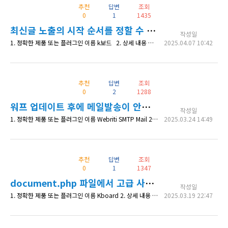
추천
답변
조회
0
1
1435
최신글 노출의 시작 순서를 정할 수 있나요?
작성일
1. 정확한 제품 또는 플러그인 이름 k보드 2. 상세 내용 최신글의 경우 1-5 번까지 나오는데 이것을 2-5번 이렇게 나오게도 설정이 가능할까요? 2번째글 1개만 또는 3번째 글 1개만 나오도록요... 3. 확인 가능한 상세 페이지 주소 4. 수정한 코드 내역 (있다면)
2025.04.07 10:42
추천
답변
조회
0
2
1288
워프 업데이트 후에 메일발송이 안됩니다.
작성일
1. 정확한 제품 또는 플러그인 이름 Webriti SMTP Mail 2. 상세 내용 워드프레스를 6.7.2로 업데이트 후에 이메일 발송이 안되고 있습니다. Webriti SMTP Mail 에서 테스트 메일을 발송했더니 발송실패 메시지와 2025-03-24 05:43:52 CLIENT -> SERVER: QUIT 2025-03-24 05:43:52 SMTP INBOUND: "221 2.0.0 Closing c
2025.03.24 14:49
추천
답변
조회
0
1
1347
document.php 파일에서 고급 사용자용 고유주소를 표시하는 방법이 있을까요?
작성일
1. 정확한 제품 또는 플러그인 이름 Kboard 2. 상세 내용 수고하십니다~ *^^* 케이보드 스킨을 커스텀해서 서류결재(예:지출결의서)를 받는 용도로 사용하려고 합니다. 플러그인 형태로 만들었고 document.php 안에 숏코드를 넣어서 표현되게 했습니다. 서류결재창과 Kboard가 별도라서 두개를 이어줄 키값으로 "고급 사용자용 고유주소"을 생각했습니다. editor.php에서 저장하기를 클릭하면 게
2025.03.19 22:47