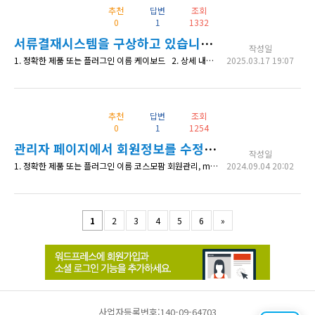
추천
답변
조회
0
1
1332
서류결재시스템을 구상하고 있습니다...
작성일
1. 정확한 제품 또는 플러그인 이름 케이보드 2. 상세 내용 수고하십니다. 소규모 복지센터에서 사용할 결재시스템을 구상중에 있습니다. 이렇게 저렇게 검색을 해봤는데 맞는 답변이 없어 질문드리게 되었습니다. 플랜 A는 승인,반려 버튼을 통해서 카테고리가 번경되는 것을 생각해 봤습니다. 이에 따라서 몇가지 질문을 하게 되었습니다. 1. 카테고리별로 읽고 쓰기를 권한을 설정할 수 있습니까? 2. 글을 클릭해
2025.03.17 19:07
추천
답변
조회
0
1
1254
관리자 페이지에서 회원정보를 수정하면 에러메시지가 나옵니다.
작성일
1. 정확한 제품 또는 플러그인 이름 코스모팜 회원관리, mycred을 사용하고 있습니다~ 2. 상세 내용 관리자페이지의 회원관리에 접속해서 사용자 편집으로 접속해서 아무것도 수정을 안하고 "사용자 업데이트"를 하면 Warning: Undefined variable $users_rank in /home/actionslove/wp/wp-content/plugins/mycred/addons/ranks/myCRED-a
2024.09.04 20:02
1
2
3
4
5
6
»
사업자등록번호:140-09-64703