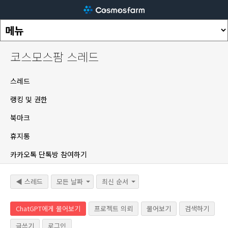
코스모스팜 스레드
스레드
랭킹 및 권한
북마크
휴지통
카카오톡 단톡방 참여하기
◀ 스레드
모든 날짜
최신 순서
ChatGPT에게 물어보기
프로젝트 의뢰
물어보기
검색하기
글쓰기
로그인