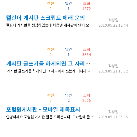
추천
답변
조회
0
1
1972
캘린더 게시판 스크립트 에러 문의
작성일
캘린더 게시판을 생성하였는데 처음엔 게시판이 안 나오다가 브라우저 디버깅 하려고 (요소검사) 하면 게시판이 나옵니다. 스크립트 에러나는데, 어떻게 해결해야 할까요? http://landcloudtv.com/live-schedule/
2019.05.22 12:44
추천
답변
조회
0
1
3384
게시판 글쓰기를 하게되면 그 자리에서 쓰는게 아니라 다른 쓰는 페이지 화면이 나와 거기서 쓸 수 없나요 ?
작성일
게시판 글쓰기를 하게되면 그 자리에서 쓰는게 아니라 다른 쓰는 페이지 화면이 나와 거기서 쓸 수 없나요 ? 현재 한 페이지에 게시판을 여러개 넣었는데 한개 게시판만 글쓰기를 하면 다른 게시판들이 글쓰기가 다 되서 힘듭니다 혹시 게시판 글쓰기를 하게되면 다른 쓰는 페이지 화면만 나와서 거기서만 쓸 수가 없을까요 ?
2019.05.21 19:52
추천
답변
조회
0
2
2066
포럼원게시판 - 모바일 제목표시
작성일
안녕하세요 포럼원 게시판 질문 드려봅니다. 모바일에 글 제목이 다 나오게 하려고 작성일을 지웠는데 여전히 공백으로 나오네요 list.php에서 title 항목에 cut-strings 클래스를 지웠더니 레이아웃이 엉망이 되어 다시 롤백시켰네요 혹시 가로화면시 추천,댓글,조회와 함께 제목 위에 넣으면 좋겠다 싶습니다. 도움 부탁드립니다. 이미지 URL https://imgur.com/a/bQiSbOj
2019.05.21 05:35