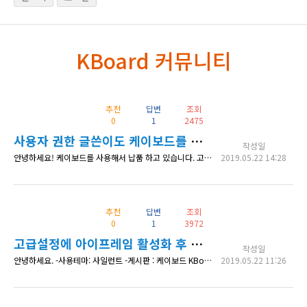
KBoard 커뮤니티
추천
답변
조회
0
1
2475
사용자 권한 글쓴이도 케이보드를 쓸수있을까요??
작성일
안녕하세요! 케이보드를 사용해서 납품 하고 있습니다. 고객의 워드프레스 레벨을 '글쓴이'로 하고 싶은데 '글쓴이'가 케이보드로 접근을 할수없어서 고민입니다. 케이보드의 메일폼을 사용하면 '관리자 페이지에서 게시판 보기'에서 글을 봐야하는데 레벨 '관리자'만 들어갈수있어요~ 글쓴이도 들어갈수있는 방법이 있을까요??
2019.05.22 14:28
추천
답변
조회
0
1
3972
고급설정에 아이프레임 활성화 후 문의사항
작성일
안녕하세요. -사용테마: 사일런트 -게시판 : 케이보드 KBoard 원더풀 제품소개 스킨 얼마전 해당스킨사용시 모바일에서 우측메뉴가 노출이 되지않아 문의를 드렸고 고급설정에서 아이프레임보기 활성화로 해결되었습니다. 하지만 사용중 기존사용과 다른 부분이 발견되어 문의드립니다. Factory Search 상세보기페이지에서 하단 리스트에 게시글을 클릭하면 상세페이지 상단이 보여야하는데 중간위치부터 보여져서 스크롤을 상단으로 올
2019.05.22 11:26