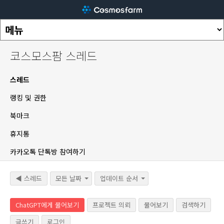
코스모스팜 스레드
스레드
랭킹 및 권한
북마크
휴지통
카카오톡 단톡방 참여하기
◀ 스레드
모든 날짜
업데이트 순서
ChatGPT에게 물어보기
프로젝트 의뢰
물어보기
검색하기
글쓰기
로그인