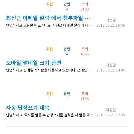
추천
답변
조회
0
4
3199
최신근 이메일 알림 에서 첨부파일 기능관련
작성일
안녕하세요 또질문을 드리네요. 최신근 이메일 알림 에서 첨부파일 기능은 잘 사용하고 있습니다. 문제는 최신글 이메일 알림을 사용하지 않고 function.php 에 add_action('kboard_document_insert', 'my_kboard_document_insert', 10, 4); function my_kboard_document_insert($content_uid, $board_id, $content, $
2019.05.21 16:56
추천
답변
조회
0
4
4366
모바일 썸네일 크기 관련
작성일
안녕하세요 썸네일 게시판을 이용하고 있습니다. 쓰레드 글을 검색하여 보고 유저가 썸네일 등록을 안할시에 기본 썸네일 출력하도록 하였는데 문제가 발생하였습니다. 1. default-mobile 이미지 크기를 96, 70으로 하면 해상도가 너무 떨어져서 2. 이미지 크기를 크게하고 출력만 작게하려고 하는데 3. 이미지 원본 사이즈로 출력이 되고 있습니다 https://imgur.com/Xxg6KlL 이미지
2019.05.21 14:05
추천
답변
조회
0
1
2106
자동 답장쓰기 제목
작성일
안녕하세요, 쪽지를 받은 후 답장쓰기를 눌렀을 때 받은 쪽지의 제목과 앞에 Re: 가 자동으로 나오게 하려고 하는데 어떻게 해야 할까요? 예를들어 받은 쪽지가 Test 면 답장쓰기를 눌렀을때 자동으로 완성되는 제목은 Re: Test 가 되도록 입니다. 감사합니다.
2019.05.21 12:35