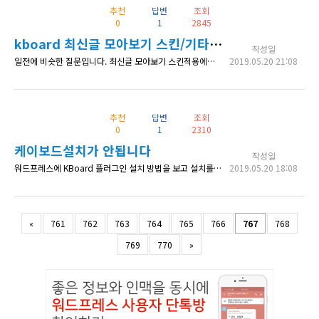
추천
답변
조회
0
1
2845
kboard 최신글 모아보기 스킨/기타 문의합니다.
작성일
일전에 비슷한 질문입니다. 최신글 모아보기 스킨적용에서 총게시글이 20개라면 1번에서 5번까지는 (디폴트)리스트형, 6번에서~10번까지는 웹진형 ,10번~20번까지는 갤러리형 식으로 적용하고 싶습니다. ★예를들어 리스트형 적용시 1번에서5번까지는 건너뛰고 6번부터 적용하고 싶습니다 offset설정 옵션이 있었으면 좋겠습니다.
2019.05.20 21:08
추천
답변
조회
0
1
2310
케이보드설치가 안됩니다
작성일
워드프레스에 KBoard 플러그인 설치 방법을 보고 설치를 진행중입니다. 파일을 다운받고 플러그인으로 업로드를 하려고 하는데 한개의 파일은 업로드가 되는데 한개의 파일은 업로드가 안됩니다. 확인부탁드립니다. "파일을 복사할 수 없습니다. kboard/assets/font-awesome/font/fontawesome-webfont.ttf" 계속뜨고 파일 업로드가 되지 않습니다. 010-6471-9944 로 연락부
2019.05.20 18:08
«
761
762
763
764
765
766
767
768
769
770
»