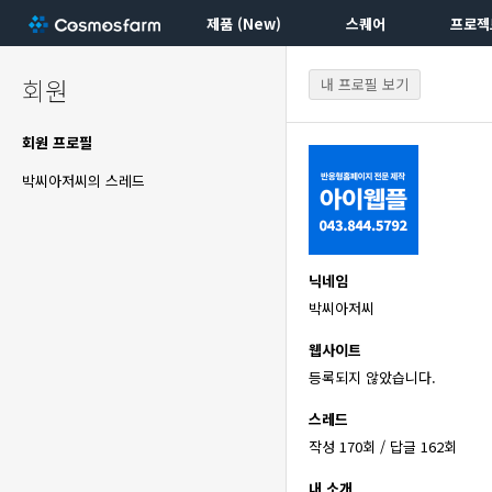
제품 (New)
스퀘어
프로젝
회원
내 프로필 보기
회원 프로필
박씨아저씨의 스레드
닉네임
박씨아저씨
웹사이트
등록되지 않았습니다.
스레드
작성 170회 / 답글 162회
내 소개