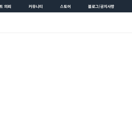
트 의뢰
커뮤니티
스토어
블로그/공지사항