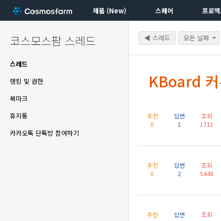
제품 (New)
스퀘어
프로젝
코스모스팜 스레드
◀ 스레드
모든 날짜
스레드
KBoard 
랭킹 및 권한
북마크
휴지통
추천
답변
조회
0
1
1711
카카오톡 단톡방 참여하기
추천
답변
조회
0
2
5448
추천
답변
조회