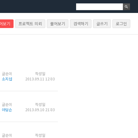
물어보기
프로젝트 의뢰
물어보기
검색하기
글쓰기
로그인
글쓴이
작성일
소지섭
2013.09.11 12:03
글쓴이
작성일
아담슨
2013.09.10 21:03
글쓴이
작성일