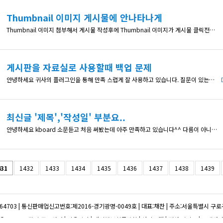
Thumbnail 이미지 게시물에 안나타나게
Thumbnail 이미지 첨부해서 게시물 작성후에 Thumbnail 이미지가 게시물 클릭전에만 보이고 게시물을 눌러서 들어가면 안나오게 할수 없을까요..?ㅠ 도와주세요
게시판을 자료실로 사용할때 백업 문제
안녕하세요 귀사의 플러그인을 통해 만족 스럽게 잘 사용하고 있습니다. 질문이 있는데요. 게시판 말고 다른 워드프레스 메뉴에 게시판을 생성해서 자료실 처럼 사용해 보려고 하는데 그러면 나중에 자료가 많아 지면 백업하는데 문제는 없는지 질문을 드려 봅니다. 그리고 백업할 때 KBoard로 생성된 모든 데이터가 (게시판으로 활용하는 데이터와, 게시판 용도 말고 워드프레스의 다른 메뉴에서 자료실로 활용한 데이터) 함께 백업
최신글 '제목','작성일' 부분요..
안녕하세요 kboard 소문듣고 처음 써봤는데 아주 만족하고 있습니다^^ 다름이 아니라 메인화면에서 최근글 상단에 있는 제목~작성일 라인을 전부 없애고 게시판 제목이랑 날짜만 나열되게 수정하는법이 궁금합니다~ 앞으로도 무궁한 발전을 바랍니다.
431
1432
1433
1434
1435
1436
1437
1438
1439
64703
|
통신판매업신고번호:제2016-경기광명-0049호
|
대표:채찬
|
주소:서울특별시 구로구 
© 코스모스팜 소프트웨어
|
이용약관
|
개인정보취급방침
|
사이트맵
|
전체 서비스
|
고객센