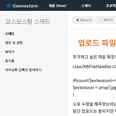
제품 (New)
스퀘어
프로젝
코스모스팜 스레드
◀ KBoard
북마크
스레드
업로드 파일
랭킹 및 권한
북마크
추가하고 싶은 파일 확장명은
휴지통
class/KBFileHandler
카카오톡 단톡방 참여하기
if(count($extension)<=0
$extension = array('jpg
}
으로 수정을 해주었는데요
일단 업로드는 잘되지만 