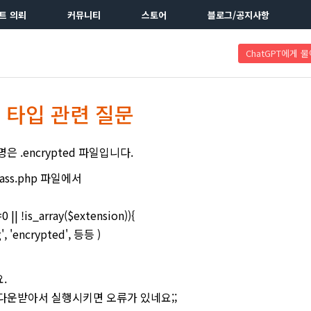
트 의뢰
커뮤니티
스토어
블로그/공지사항
ChatGPT에게 
 타입 관련 질문
 .encrypted 파일입니다.
.class.php 파일에서
 || !is_array($extension)){
', 'encrypted', 등등 )
.
다운받아서 실행시키면 오류가 있네요;;