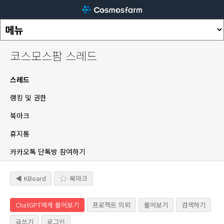
코스모스팜 스레드
스레드
랭킹 및 권한
북마크
휴지통
카카오톡 단톡방 참여하기
◀ KBoard
북마크
ChatGPT에게 물어보기
프로젝트 의뢰
물어보기
검색하기
글쓰기
로그인