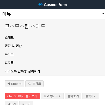
코스모스팜 스레드
스레드
랭킹 및 권한
북마크
휴지통
카카오톡 단톡방 참여하기
◀ KBoard
북마크
ChatGPT에게 물어보기
프로젝트 의뢰
물어보기
검색하기
글쓰기
로그인