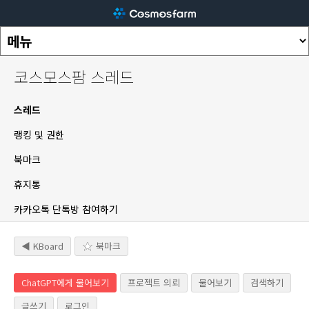
코스모스팜 스레드
스레드
랭킹 및 권한
북마크
휴지통
카카오톡 단톡방 참여하기
◀ KBoard
북마크
ChatGPT에게 물어보기
프로젝트 의뢰
물어보기
검색하기
글쓰기
로그인