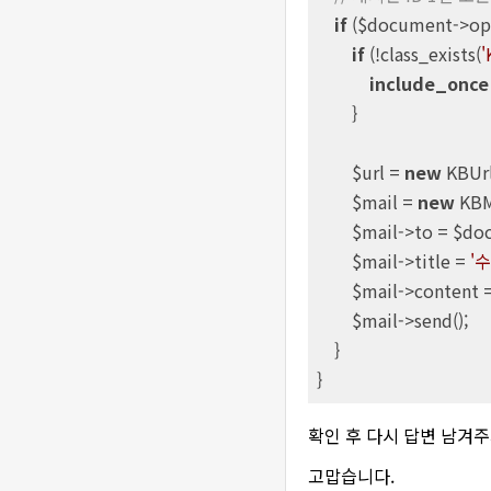
if
 ($document->opt
if
 (!class_exists(
'
include_once
        }

        $url = 
new
 KBUrl(
        $mail = 
new
 KBMa
        $mail->to = $
        $mail->title = 
'
        $mail->content 
        $mail->send();

    }

}
확인 후 다시 답변 남겨주
고맙습니다.