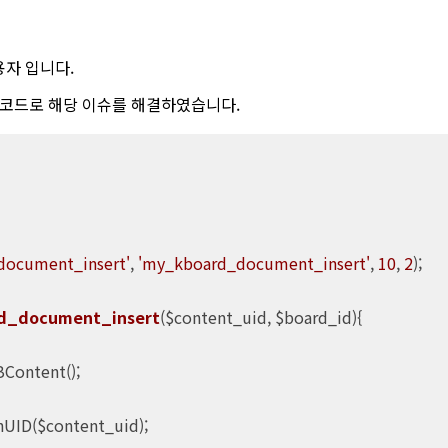
자 입니다.
 코드로 해당 이슈를 해결하였습니다.
document_insert'
, 
'my_kboard_document_insert'
, 
10
, 
2
);

d_document_insert
($content_uid, $board_id)
{

BContent();

UID($content_uid);
