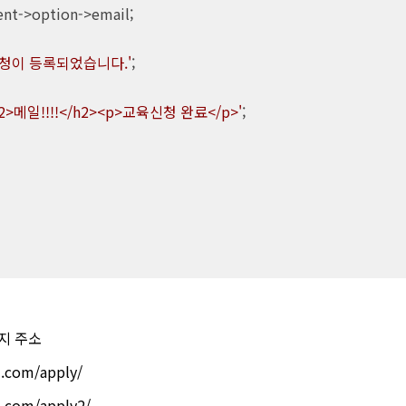
nt->option->email;

청이 등록되었습니다.'
;

h2>메일!!!!</h2><p>교육신청 완료</p>'
;

이지 주소
.com/apply/
.com/apply2/