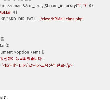
ion->email && in_array($board_id, 
array
(
'1'
, 
'7'
))) {

KBMail'
)) {

 KBOARD_DIR_PATH . 
'/class/KBMail.class.php'
;

);

il();

document->option->email;

수강신청이 등록되었습니다.'
;

= 
'<h2>메일!!!!</h2><p>교육신청 완료</p>'
;

세요.