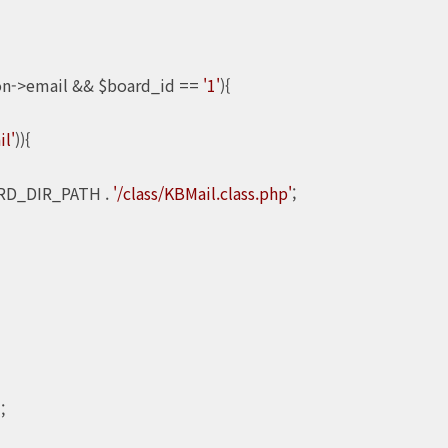
n->email && $board_id == 
'1'
){

l'
)){

RD_DIR_PATH . 
'/class/KBMail.class.php'
;


