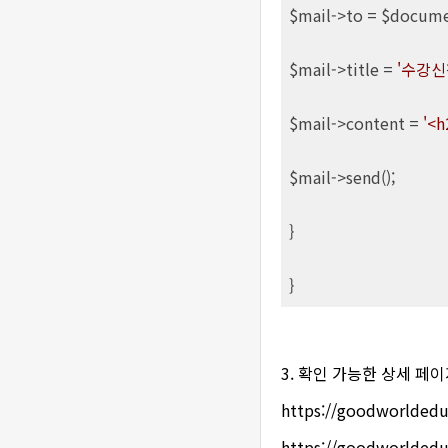
$mail->to = $docume
$mail->title = 
'수강신
$mail->content = 
'<
$mail->send();

}

}
3. 확인 가능한 상세 페
https://goodworldedu
https://goodworldedu