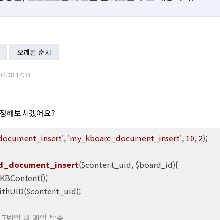
오래된 순서
04.08 14:38
수정해보시겠어요?
document_insert'
, 
'my_kboard_document_insert'
, 
10
, 
2
);

d_document_insert
($content_uid, $board_id)
{

 KBContent();

ithUID($content_uid);

는 7번일 때 메일 발송