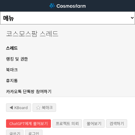
코스모스팜 스레드
스레드
랭킹 및 권한
북마크
휴지통
카카오톡 단톡방 참여하기
◀ KBoard
북마크
ChatGPT에게 물어보기
프로젝트 의뢰
물어보기
검색하기
글쓰기
로그인