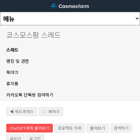
코스모스팜 스레드
스레드
랭킹 및 권한
북마크
휴지통
카카오톡 단톡방 참여하기
◀ 워드프레스
북마크
ChatGPT에게 물어보기
프로젝트 의뢰
물어보기
검색하기
글쓰기
로그인