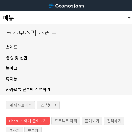
코스모스팜 스레드
스레드
랭킹 및 권한
북마크
휴지통
카카오톡 단톡방 참여하기
◀ 워드프레스
북마크
ChatGPT에게 물어보기
프로젝트 의뢰
물어보기
검색하기
글쓰기
로그인