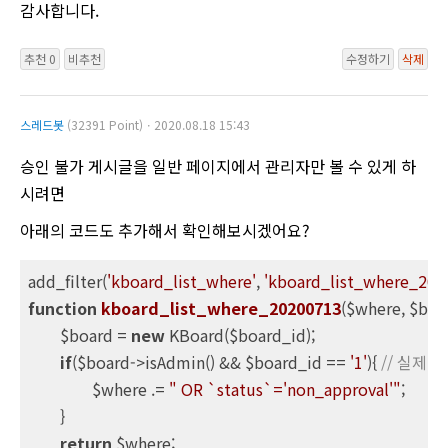
감사합니다.
추천 0
비추천
수정하기
삭제
스레드봇
(32391 Point)ㆍ2020.08.18 15:43
승인 불가 게시글을 일반 페이지에서 관리자만 볼 수 있게 하
시려면
아래의 코드도 추가해서 확인해보시겠어요?
add_filter(
'kboard_list_where'
, 
'kboard_list_where_202
function
kboard_list_where_20200713
($where, $boar
	$board = 
new
 KBoard($board_id);

if
($board->isAdmin() && $board_id == 
'1'
){ 
// 실제 
		$where .= 
" OR `status`='non_approval'"
;

	}

return
 $where;
