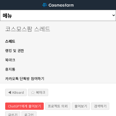
코스모스팜 스레드
스레드
랭킹 및 권한
북마크
휴지통
카카오톡 단톡방 참여하기
◀ KBoard
북마크
ChatGPT에게 물어보기
프로젝트 의뢰
물어보기
검색하기
글쓰기
로그인