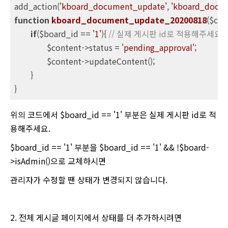
add_action(
'kboard_document_update'
, 
'kboard_docu
function
kboard_document_update_20200818
($con
if
($board_id == 
'1'
){ 
// 실제 게시판 id로 적용해주세요.
		$content->status = 
'pending_approval'
;

		$content->updateContent();

	}

}
위의 코드에서 $board_id == '1' 부분은 실제 게시판 id로 적
용해주세요.
$board_id == '1' 부분을 $board_id == '1' && !$board-
>isAdmin()으로 교체하시면
관리자가 수정할 땐 상태가 변경되지 않습니다.
2. 전체 게시글 페이지에서 상태를 더 추가하시려면