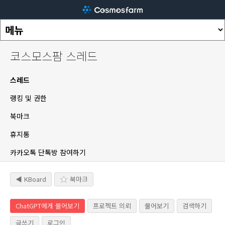
코스모스팜 스레드
스레드
랭킹 및 권한
북마크
휴지통
카카오톡 단톡방 참여하기
◀ KBoard
북마크
ChatGPT에게 물어보기
프로젝트 의뢰
물어보기
검색하기
글쓰기
로그인