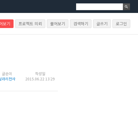
물어보기
프로젝트 의뢰
물어보기
검색하기
글쓰기
로그인
글쓴이
작성일
날라리천사
2015.06.22 13:29