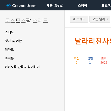
제품 (New)
스퀘어
프로젝
코스모스팜 스레드
◀ 스레드
모든 날짜
스레드
날라리천사
랭킹 및 권한
북마크
휴지통
추천
답변
조회
0
1
5627
카카오톡 단톡방 참여하기