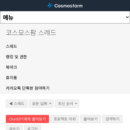
코스모스팜 스레드
스레드
랭킹 및 권한
북마크
휴지통
카카오톡 단톡방 참여하기
◀ 스레드
모든 날짜
최신 순서
ChatGPT에게 물어보기
프로젝트 의뢰
물어보기
검색하기
글쓰기
로그인